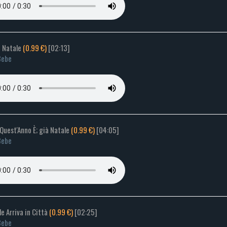
o Natale
(0.99 €)
[02:13]
Bebe
Quest'Anno È; già Natale
(0.99 €)
[04:05]
Bebe
ale Arriva in Città
(0.99 €)
[02:25]
Bebe