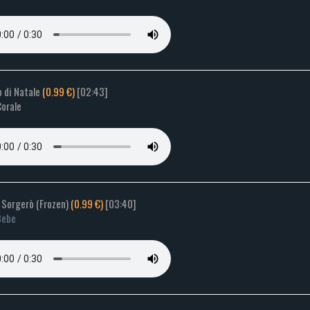
ro di Natale
(0.99 €)
[02:43]
Corale
ba Sorgerò (Frozen)
(0.99 €)
[03:40]
Bebe