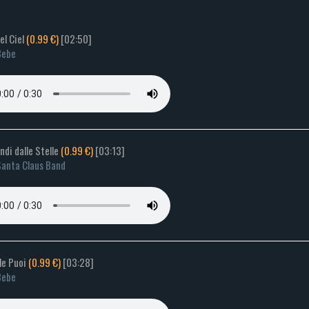
del Ciel
(0.99 €)
[02:50]
Bebe
ndi dalle Stelle
(0.99 €)
[03:13]
anta Claus Band
le Puoi
(0.99 €)
[03:28]
Bebe