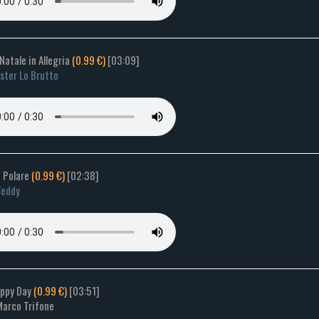
Natale in Allegria
(0.99 €)
[03:09]
ster Lo Brutto
o Polare
(0.99 €)
[02:38]
Teddy
appy Day
(0.99 €)
[03:51]
Marco Trifone