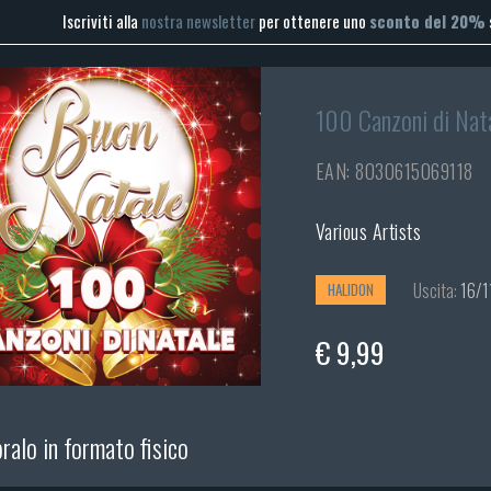
Iscriviti alla
nostra newsletter
per ottenere uno
sconto del 20%
100 Canzoni di Nat
EAN: 8030615069118
Various Artists
Uscita:
16/1
HALIDON
€ 9,99
alo in formato fisico