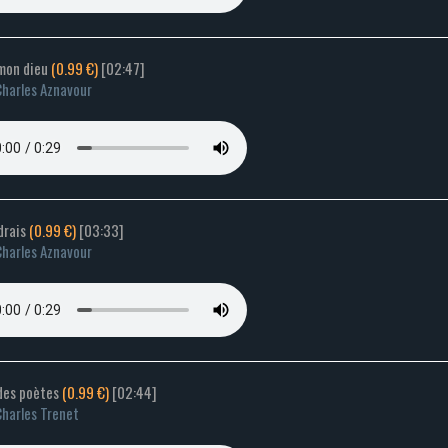
 mon dieu
(0.99 €)
[02:47]
harles Aznavour
drais
(0.99 €)
[03:33]
harles Aznavour
 des poètes
(0.99 €)
[02:44]
harles Trenet