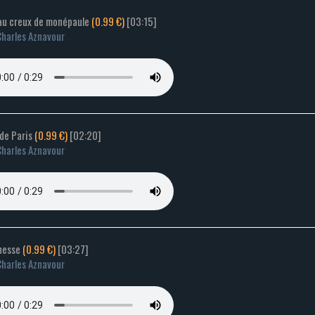
 au creux de monépaule
(0.99 €)
[03:15]
harles Aznavour
 de Paris
(0.99 €)
[02:20]
harles Aznavour
unesse
(0.99 €)
[03:27]
harles Aznavour