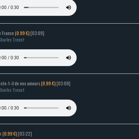
e France
(0.99 €)
[03:09]
harles Trenet
este-t-il de nos amours
(0.99 €)
[03:09]
harles Trenet
er
(0.99 €)
[03:22]