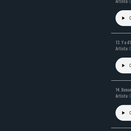
Artista:
C
13. Y a d'
Artista:
C
14. Bons
Artista:
C