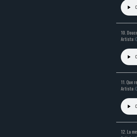
10. Douc
Artista:
C
11. Que r
Artista:
C
12. La m