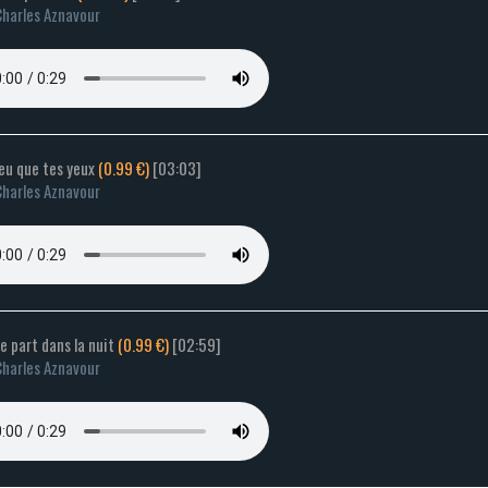
harles Aznavour
leu que tes yeux
(0.99 €)
[03:03]
harles Aznavour
e part dans la nuit
(0.99 €)
[02:59]
harles Aznavour