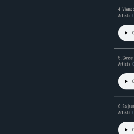
4. Viens
Artista:
C
5. Gosse
Artista:
C
6. Sa je
Artista:
C