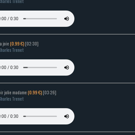
harles Trenet
la joie
(0.99 €)
[02:30]
harles Trenet
oir jolie madame
(0.99 €)
[03:26]
harles Trenet