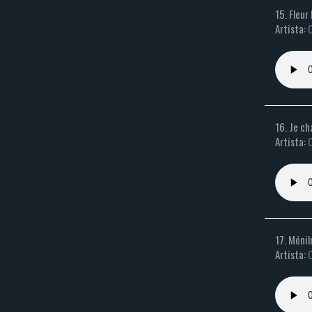
15. Fleur
Artista:
C
16. Je c
Artista:
C
17. Méni
Artista:
C