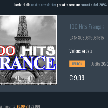
Iscriviti alla
nostra newsletter
per ottenere uno
sconto del 20%
100 Hits Français
EAN: 8030615081615
Various Artists
Uscita:
20/0
HALIDON
€ 9,99
ourir pour toi
(0.99 €)
[03:09]