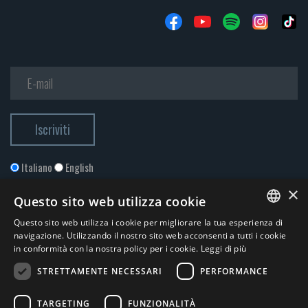
Italiano
English
×
Questo sito web utilizza cookie
Questo sito web utilizza i cookie per migliorare la tua esperienza di
ITALIAN
navigazione. Utilizzando il nostro sito web acconsenti a tutti i cookie
in conformità con la nostra policy per i cookie.
Leggi di più
ENGLISH
STRETTAMENTE NECESSARI
PERFORMANCE
Accetto la
Privacy Policy
*
TARGETING
FUNZIONALITÀ