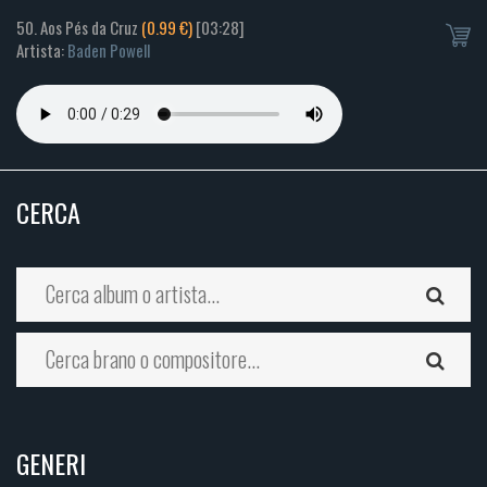
50. Aos Pés da Cruz
(0.99 €)
[03:28]
Artista:
Baden Powell
CERCA
GENERI