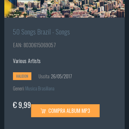
50 Songs Brazil - Songs
EAN: 8030615069057
Various Artists
Uscita:
26/05/2017
HALIDON
Generi:
Musica Brasiliana
€ 9,99
COMPRA ALBUM MP3