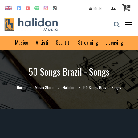
0
LOGIN
Togg
navig
Musica
Artisti
Spartiti
Streaming
Licensing
50 Songs Brazil - Songs
Home
Music Store
Halidon
50 Songs Brazil - Songs