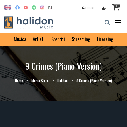
0
LOGIN
Togg
navig
Musica
Artisti
Spartiti
Streaming
Licensing
9 Crimes (Piano Version)
Home
Music Store
Halidon
9 Crimes (Piano Version)