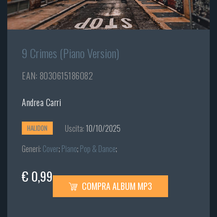
9 Crimes (Piano Version)
EAN: 8030615186082
Andrea Carri
Uscita:
10/10/2025
HALIDON
Generi:
Cover
;
Piano
;
Pop & Dance
;
€ 0,99
COMPRA ALBUM MP3