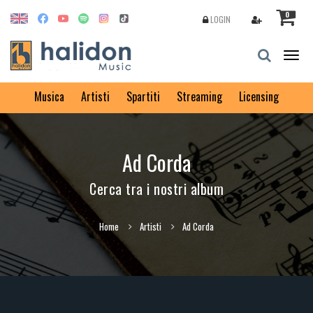
0
LOGIN
Togg
navig
Musica
Artisti
Spartiti
Streaming
Licensing
Ad Corda
Cerca tra i nostri album
Home
Artisti
Ad Corda