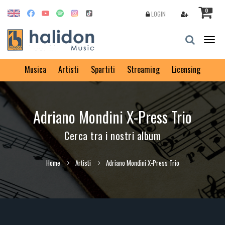
0
LOGIN
Togg
navig
Musica
Artisti
Spartiti
Streaming
Licensing
Adriano Mondini X-Press Trio
Cerca tra i nostri album
Home
Artisti
Adriano Mondini X-Press Trio