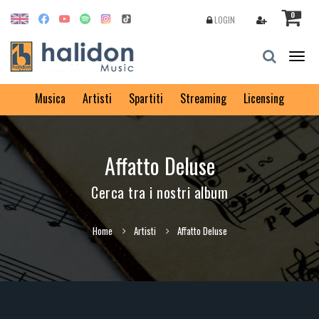
0
LOGIN
Togg
navig
Musica
Artisti
Spartiti
Streaming
Licensing
Affatto Deluse
Cerca tra i nostri album
Home
Artisti
Affatto Deluse