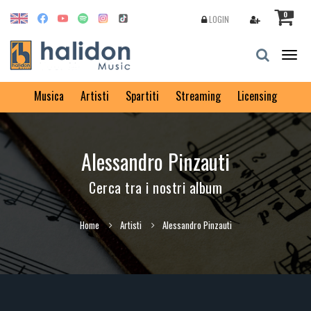
0
LOGIN
Togg
navig
Musica
Artisti
Spartiti
Streaming
Licensing
Alessandro Pinzauti
Cerca tra i nostri album
Home
Artisti
Alessandro Pinzauti