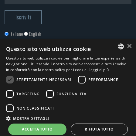
Italiano
English
×
Questo sito web utilizza cookie
Questo sito web utilizza i cookie per migliorare la tua esperienza di
ITALIAN
navigazione. Utilizzando il nostro sito web acconsenti a tutti i cookie
in conformità con la nostra policy per i cookie.
Leggi di più
ENGLISH
STRETTAMENTE NECESSARI
PERFORMANCE
Accetto la
Privacy Policy
*
TARGETING
FUNZIONALITÀ
© 2026 ERGA srl - P.IVA 11173870152 | HALIDON srl - P.IVA 12885130158
NON CLASSIFICATI
- Licenza SIAE n. 2262/I/1528 - 3020/I/1528 - n. 8064 -
Privacy e
MOSTRA DETTAGLI
cookies
-
News
- by Italia Multimedia
Web Agency Milano
ACCETTA TUTTO
RIFIUTA TUTTO