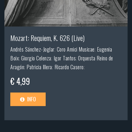
Mozart: Requiem, K. 626 (Live)
Andrés Sánchez-Joglar
;
Coro Amici Musicae
;
Eugenia
Boix
;
Giorgio Celenza
;
Igor Tantos
;
Orquesta Reino de
Aragón
;
Patricia Illera
;
Ricardo Casero
;
€ 4,99
INFO