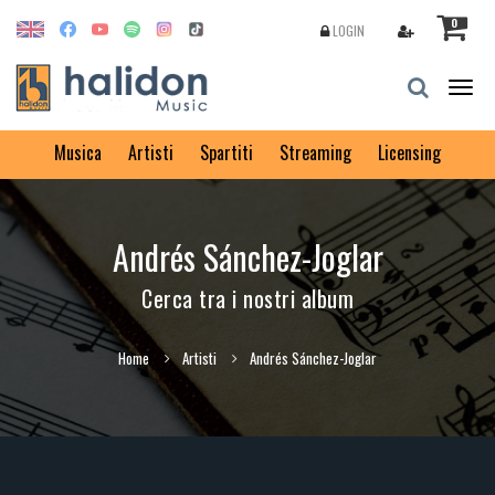
0
LOGIN
Togg
navig
Musica
Artisti
Spartiti
Streaming
Licensing
Andrés Sánchez-Joglar
Cerca tra i nostri album
Home
Artisti
Andrés Sánchez-Joglar