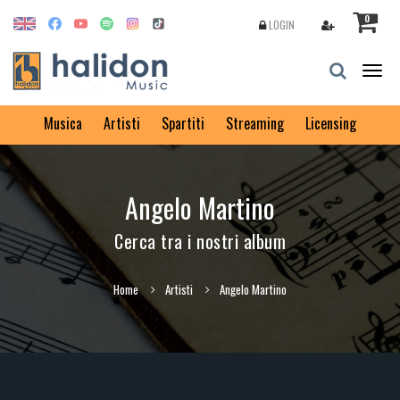
0
LOGIN
Togg
navig
Musica
Artisti
Spartiti
Streaming
Licensing
Angelo Martino
Cerca tra i nostri album
Home
Artisti
Angelo Martino