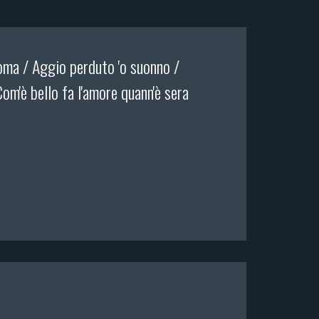
oma / Aggio perduto 'o suonno /
Com'è bello fa l'amore quann'è sera