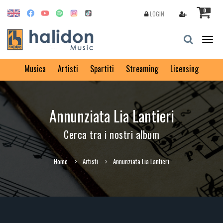
0
LOGIN
Togg
navig
Musica
Artisti
Spartiti
Streaming
Licensing
Annunziata Lia Lantieri
Cerca tra i nostri album
Home
Artisti
Annunziata Lia Lantieri