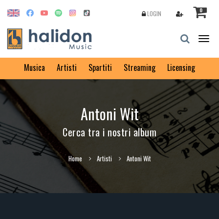
0
LOGIN
Togg
navig
Musica
Artisti
Spartiti
Streaming
Licensing
Antoni Wit
Cerca tra i nostri album
Home
Artisti
Antoni Wit