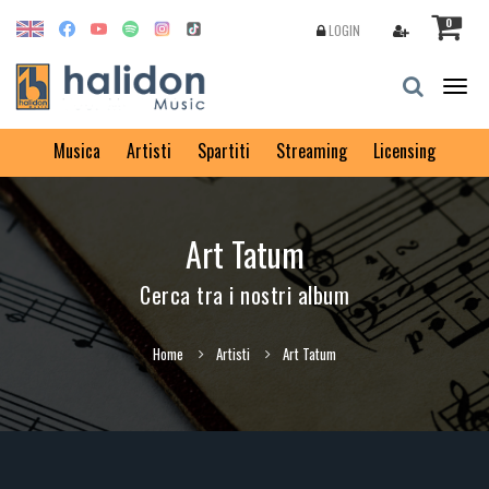
0
LOGIN
Togg
navig
Musica
Artisti
Spartiti
Streaming
Licensing
Art Tatum
Cerca tra i nostri album
Home
Artisti
Art Tatum