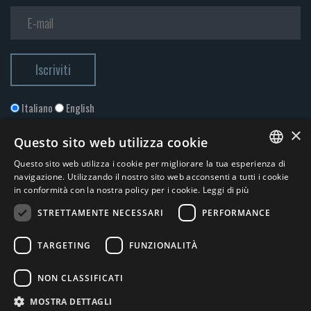
Italiano
English
×
Questo sito web utilizza cookie
Questo sito web utilizza i cookie per migliorare la tua esperienza di
ITALIAN
navigazione. Utilizzando il nostro sito web acconsenti a tutti i cookie
in conformità con la nostra policy per i cookie.
Leggi di più
ENGLISH
STRETTAMENTE NECESSARI
PERFORMANCE
Accetto la
Privacy Policy
*
TARGETING
FUNZIONALITÀ
© 2026 ERGA srl - P.IVA 11173870152 | HALIDON srl - P.IVA 12885130158
NON CLASSIFICATI
- Licenza SIAE n. 2262/I/1528 - 3020/I/1528 - n. 8064 -
Privacy e
MOSTRA DETTAGLI