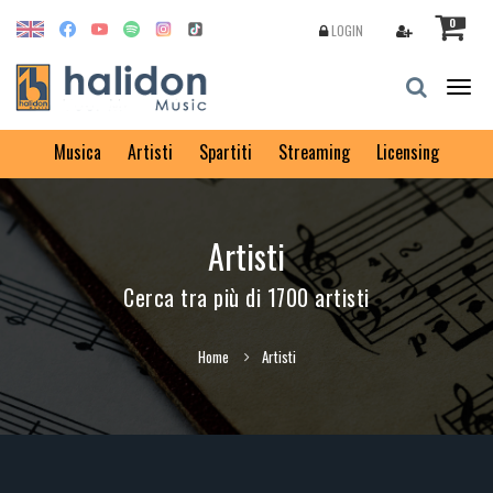
0
LOGIN
Togg
navig
Musica
Artisti
Spartiti
Streaming
Licensing
Artisti
Cerca tra più di 1700 artisti
Home
Artisti