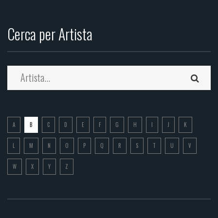
Cerca per Artista
A
B
C
D
E
F
G
H
I
J
K
L
M
N
O
P
Q
R
S
T
U
V
W
X
Y
Z