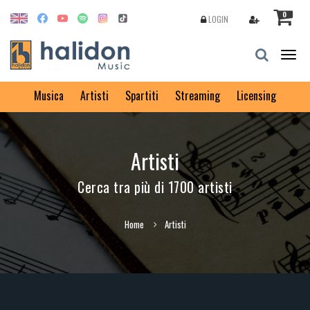
0
LOGIN
Togg
navig
Musica
Artisti
Spartiti
Streaming
Licensing
Artisti
Cerca tra più di 1700 artisti
Home
Artisti