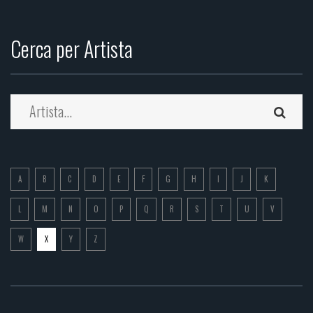
Cerca per Artista
A
B
C
D
E
F
G
H
I
J
K
L
M
N
O
P
Q
R
S
T
U
V
W
X
Y
Z