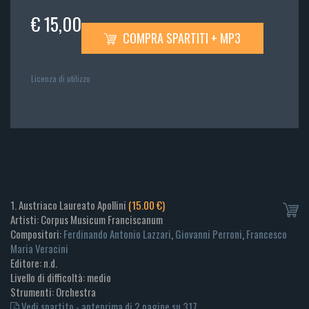
€ 15,00
COMPRA SPARTITI + MP3
Licenza di utilizzo
1. Austriaco Laureato Apollini
(15.00 €)
Artisti: Corpus Musicum Franciscanum
Compositori:
Ferdinando Antonio Lazzari
,
Giovanni Perroni
,
Francesco
Maria Veracini
Editore: n.d.
Livello di difficoltà: medio
Strumenti: Orchestra
Vedi spartito - anteprima di 2 pagine su 317