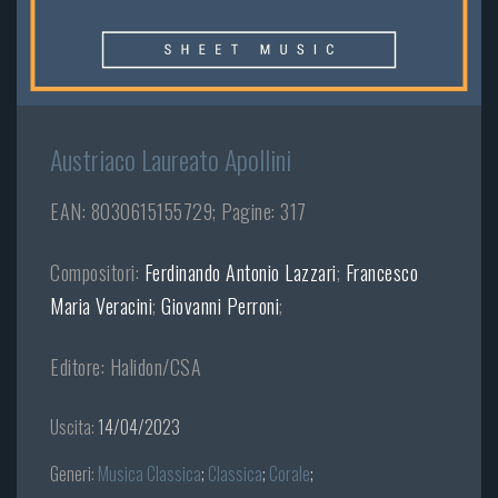
Austriaco Laureato Apollini
EAN: 8030615155729; Pagine: 317
Compositori:
Ferdinando Antonio Lazzari
;
Francesco
Maria Veracini
;
Giovanni Perroni
;
Editore: Halidon/CSA
Uscita:
14/04/2023
Generi:
Musica Classica
;
Classica
;
Corale
;