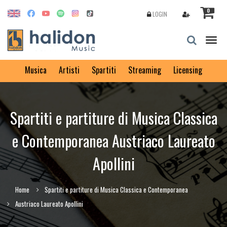
0
LOGIN
Togg
navig
Musica
Artisti
Spartiti
Streaming
Licensing
Spartiti e partiture di Musica Classica
e Contemporanea Austriaco Laureato
Apollini
Home
Spartiti e partiture di Musica Classica e Contemporanea
Austriaco Laureato Apollini