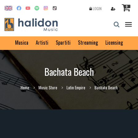
0
LOGIN
Togg
navig
Musica
Artisti
Spartiti
Streaming
Licensing
Bachata Beach
Home
Music Store
Latin Empire
Bachata Beach