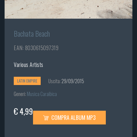
Bachata Beach
EAN: 8030615097319
Various Artists
Uscita:
29/09/2015
LATIN EMPIRE
Generi:
Musica Caraibica
€ 4,99
COMPRA ALBUM MP3