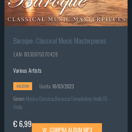
Baroque: Classical Music Masterpieces
EAN: 8030615070428
Various Artists
Uscita:
16/03/2023
HALIDON
Generi:
Musica Classica
;
Barocca
;
Compilation
;
Vinili
;
CD -
Vinili
;
€ 6,99
COMPRA ALBUM MP3