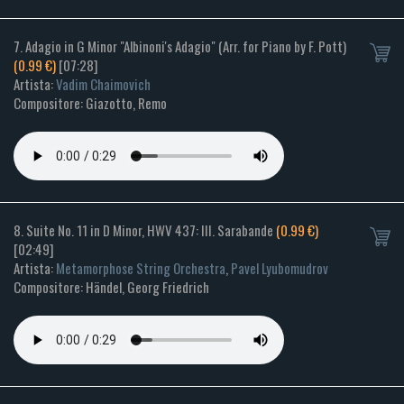
7. Adagio in G Minor "Albinoni's Adagio" (Arr. for Piano by F. Pott)
(0.99 €)
[07:28]
Artista:
Vadim Chaimovich
Compositore: Giazotto, Remo
8. Suite No. 11 in D Minor, HWV 437: III. Sarabande
(0.99 €)
[02:49]
Artista:
Metamorphose String Orchestra
,
Pavel Lyubomudrov
Compositore: Händel, Georg Friedrich