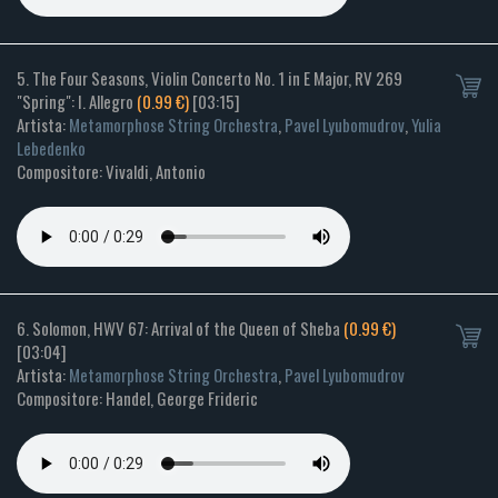
5. The Four Seasons, Violin Concerto No. 1 in E Major, RV 269
"Spring": I. Allegro
(0.99 €)
[03:15]
Artista:
Metamorphose String Orchestra
,
Pavel Lyubomudrov
,
Yulia
Lebedenko
Compositore: Vivaldi, Antonio
6. Solomon, HWV 67: Arrival of the Queen of Sheba
(0.99 €)
[03:04]
Artista:
Metamorphose String Orchestra
,
Pavel Lyubomudrov
Compositore: Handel, George Frideric