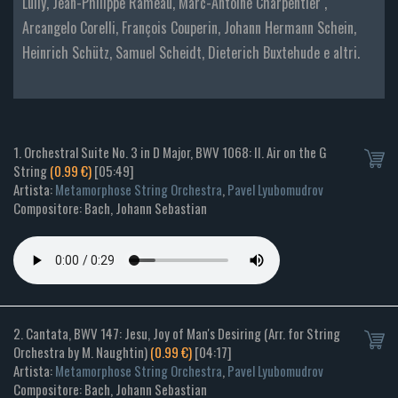
Lully, Jean-Philippe Rameau, Marc-Antoine Charpentier ,
Arcangelo Corelli, François Couperin, Johann Hermann Schein,
Heinrich Schütz, Samuel Scheidt, Dieterich Buxtehude e altri.
1. Orchestral Suite No. 3 in D Major, BWV 1068: II. Air on the G
String
(0.99 €)
[05:49]
Artista:
Metamorphose String Orchestra
,
Pavel Lyubomudrov
Compositore: Bach, Johann Sebastian
2. Cantata, BWV 147: Jesu, Joy of Man's Desiring (Arr. for String
Orchestra by M. Naughtin)
(0.99 €)
[04:17]
Artista:
Metamorphose String Orchestra
,
Pavel Lyubomudrov
Compositore: Bach, Johann Sebastian