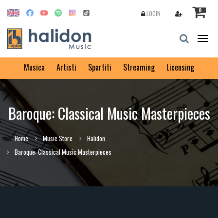
0
LOGIN
Togg
navig
Musica
Artisti
Spartiti
Streaming
Licensing
Baroque: Classical Music Masterpieces
Home
Music Store
Halidon
Baroque: Classical Music Masterpieces