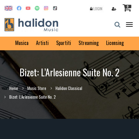
0
LOGIN
Togg
navig
Musica
Artisti
Spartiti
Streaming
Licensing
Bizet: L’Arlesienne Suite No. 2
Home
Music Store
Halidon Classical
Bizet: L’Arlesienne Suite No. 2