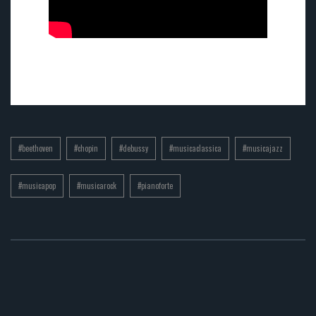
#beethoven
#chopin
#debussy
#musicaclassica
#musicajazz
#musicapop
#musicarock
#pianoforte