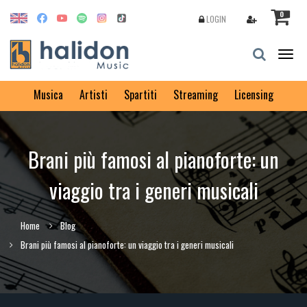
0
LOGIN
Togg
navig
Musica
Artisti
Spartiti
Streaming
Licensing
Brani più famosi al pianoforte: un
viaggio tra i generi musicali
Home
Blog
Brani più famosi al pianoforte: un viaggio tra i generi musicali