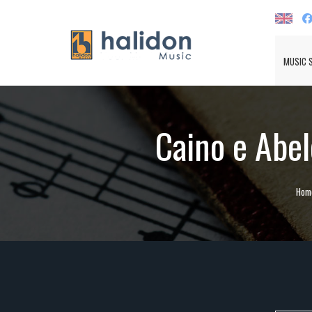
MUSIC 
Caino e Abele
Hom