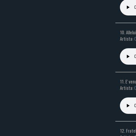
10. Allelu
Artista:
C
11. E' ve
Artista:
C
12. Frate