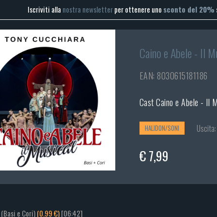
Iscriviti alla
nostra newsletter
per ottenere uno
sconto del 20%
Caino e Abele - Il M
EAN: 8030615181186
Cast Caino e Abele - Il 
Uscita:
HALIDON/SONI
€ 7,99
 (Basi e Cori)
(0.99 €)
[06:42]