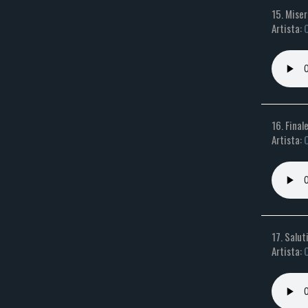
15. Miser
Artista:
C
16. Final
Artista:
C
17. Salut
Artista:
C