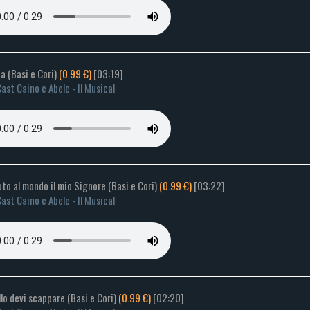
ia (Basi e Cori)
(0.99 €)
[03:19]
ast Caino e Abele - Il Musical
nuto al mondo il mio Signore (Basi e Cori)
(0.99 €)
[03:22]
ast Caino e Abele - Il Musical
llo devi scappare (Basi e Cori)
(0.99 €)
[02:20]