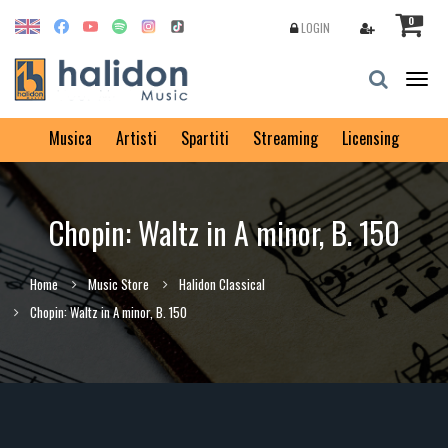
0
LOGIN
Togg
navig
Musica
Artisti
Spartiti
Streaming
Licensing
Chopin: Waltz in A minor, B. 150
Home
Music Store
Halidon Classical
Chopin: Waltz in A minor, B. 150