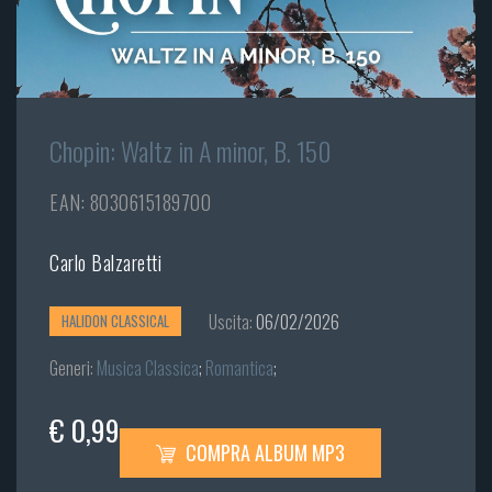
Chopin: Waltz in A minor, B. 150
EAN: 8030615189700
Carlo Balzaretti
Uscita:
06/02/2026
HALIDON CLASSICAL
Generi:
Musica Classica
;
Romantica
;
€ 0,99
COMPRA ALBUM MP3