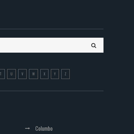
T
U
V
W
X
Y
Z
Columbo