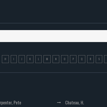
H
I
J
K
L
M
N
O
P
Q
R
S
rpenter, Pete
Chateau, H.