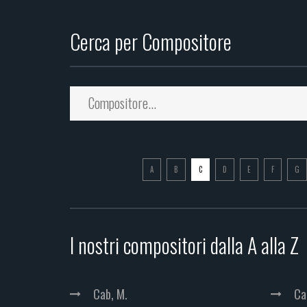
Cerca per Compositore
A
B
C
D
E
F
G
I nostri compositori dalla A alla Z
Cab, M.
Ca