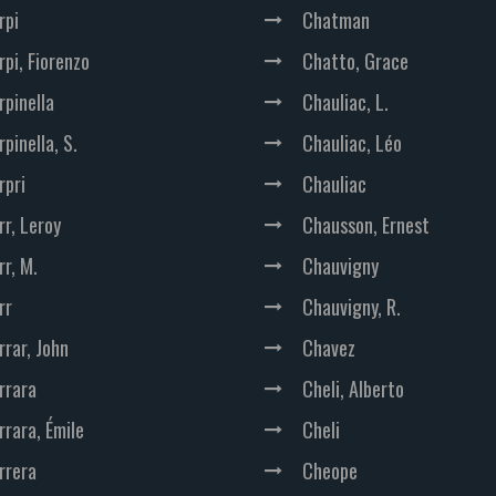
rpi
Chatman
rpi, Fiorenzo
Chatto, Grace
rpinella
Chauliac, L.
pinella, S.
Chauliac, Léo
rpri
Chauliac
rr, Leroy
Chausson, Ernest
rr, M.
Chauvigny
rr
Chauvigny, R.
rrar, John
Chavez
rrara
Cheli, Alberto
rrara, Émile
Cheli
rrera
Cheope