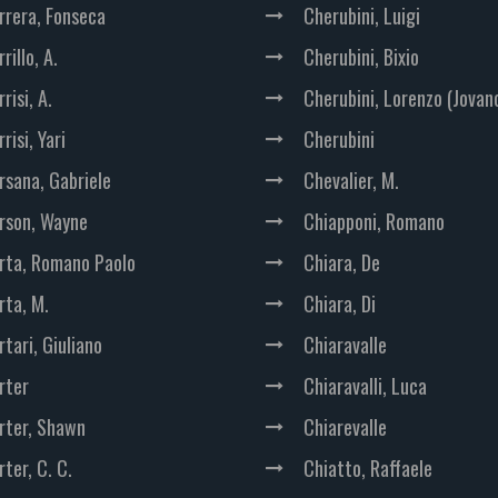
rrera, Fonseca
Cherubini, Luigi
rillo, A.
Cherubini, Bixio
risi, A.
Cherubini, Lorenzo (Jovan
risi, Yari
Cherubini
rsana, Gabriele
Chevalier, M.
rson, Wayne
Chiapponi, Romano
rta, Romano Paolo
Chiara, De
rta, M.
Chiara, Di
rtari, Giuliano
Chiaravalle
rter
Chiaravalli, Luca
rter, Shawn
Chiarevalle
ter, C. C.
Chiatto, Raffaele