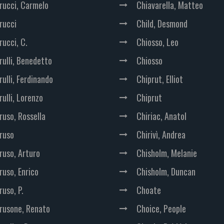
rucci, Carmelo
Chiavarella, Matteo
rucci
Child, Desmond
rucci, C.
Chiosso, Leo
rulli, Benedetto
Chiosso
rulli, Ferdinando
Chiprut, Elliot
rulli, Lorenzo
Chiprut
ruso, Rossella
Chiriac, Anatol
ruso
Chirivì, Andrea
ruso, Arturo
Chisholm, Melanie
ruso, Enrico
Chisholm, Duncan
ruso, P.
Choate
rusone, Renato
Choice, People