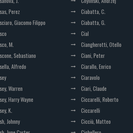
sanova, J.
Chylinski, Andrzej
sas, Perez
Ciabatta, C.
sciaro, Giacomo Filippo
Ciabatta, G.
sco
Cial
sco, M.
Ciangherotti, Otello
scone, Sebastiano
Ciani, Peter
sella, Alfredo
Ciarallo, Enrico
sey
Ciaravolo
sey, Warren
Ciari, Claude
sey, Harry Wayne
Ciccarelli, Roberto
sey, K.
Ciccarelli
sh, Johnny
Cicciù, Matteo
sh, June Carter
Cichellero