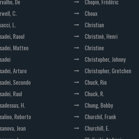
rvalho, De
Chopin, Frédéric
rwell, C.
Choux
acci, L.
Christian
sadei, Raoul
Christinè, Henri
sadei, Matteo
Christine
sadei
Christopher, Johnny
sadei, Arturo
Christopher, Gretchen
sadei, Secondo
Chuck, Rio
sadei, Raul
Chuck, R.
sadessus, H.
Chung, Bobby
salino, Roberto
Churchil, Frank
sanova, Jean
Churchill, E.