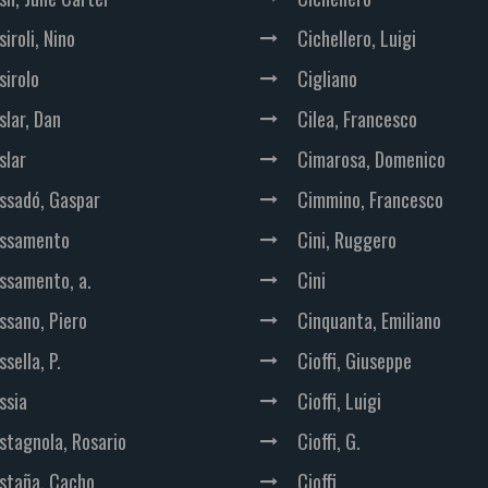
iroli, Nino
Cichellero, Luigi
sirolo
Cigliano
slar, Dan
Cilea, Francesco
slar
Cimarosa, Domenico
ssadó, Gaspar
Cimmino, Francesco
ssamento
Cini, Ruggero
ssamento, a.
Cini
ssano, Piero
Cinquanta, Emiliano
sella, P.
Cioffi, Giuseppe
ssia
Cioffi, Luigi
stagnola, Rosario
Cioffi, G.
staña, Cacho
Cioffi