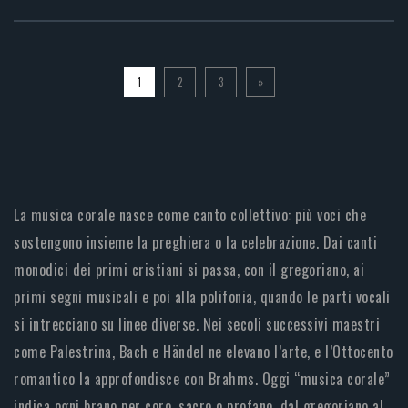
1
2
3
»
La musica corale nasce come canto collettivo: più voci che
sostengono insieme la preghiera o la celebrazione. Dai canti
monodici dei primi cristiani si passa, con il gregoriano, ai
primi segni musicali e poi alla polifonia, quando le parti vocali
si intrecciano su linee diverse. Nei secoli successivi maestri
come Palestrina, Bach e Händel ne elevano l’arte, e l’Ottocento
romantico la approfondisce con Brahms. Oggi “musica corale”
indica ogni brano per coro, sacro o profano, dal gregoriano al