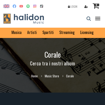
0
LOGIN
Togg
navig
Musica
Artisti
Spartiti
Streaming
Licensing
Corale
Cerca tra i nostri album
Home
Music Store
Corale