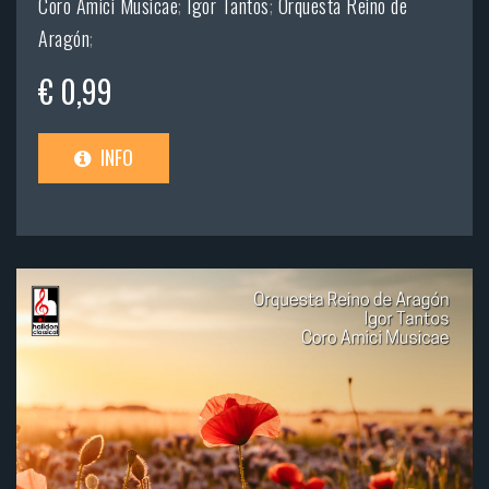
Coro Amici Musicae
;
Igor Tantos
;
Orquesta Reino de
Aragón
;
€ 0,99
INFO