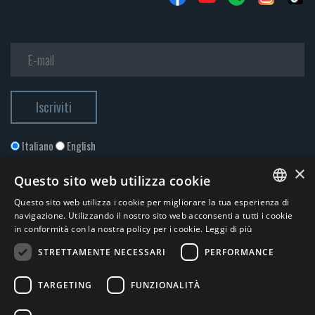
Italiano
English
×
Questo sito web utilizza cookie
Questo sito web utilizza i cookie per migliorare la tua esperienza di
ITALIAN
navigazione. Utilizzando il nostro sito web acconsenti a tutti i cookie
in conformità con la nostra policy per i cookie.
Leggi di più
ENGLISH
STRETTAMENTE NECESSARI
PERFORMANCE
Accetto la
Privacy Policy
*
TARGETING
FUNZIONALITÀ
© 2026 ERGA srl - P.IVA 11173870152 | HALIDON srl - P.IVA 12885130158