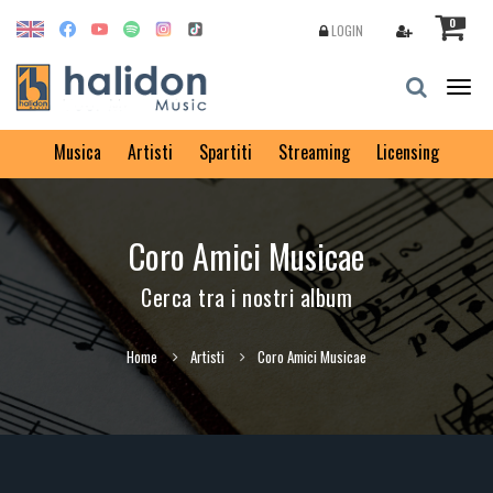
0
LOGIN
Togg
navig
Musica
Artisti
Spartiti
Streaming
Licensing
Coro Amici Musicae
Cerca tra i nostri album
Home
Artisti
Coro Amici Musicae