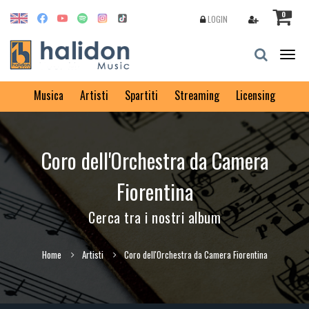
0
LOGIN
Togg
navig
Musica
Artisti
Spartiti
Streaming
Licensing
Coro dell'Orchestra da Camera
Fiorentina
Cerca tra i nostri album
Home
Artisti
Coro dell'Orchestra da Camera Fiorentina