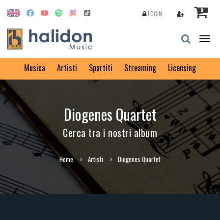
0
LOGIN
Togg
navig
Musica
Artisti
Spartiti
Streaming
Licensing
Diogenes Quartet
Cerca tra i nostri album
Home
Artisti
Diogenes Quartet