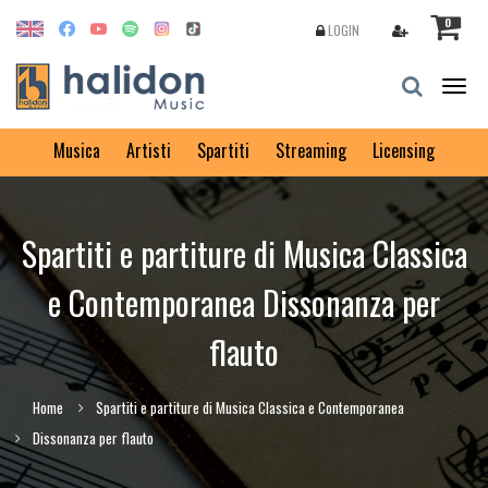
0
LOGIN
Togg
navig
Musica
Artisti
Spartiti
Streaming
Licensing
Spartiti e partiture di Musica Classica
e Contemporanea Dissonanza per
flauto
Home
Spartiti e partiture di Musica Classica e Contemporanea
Dissonanza per flauto