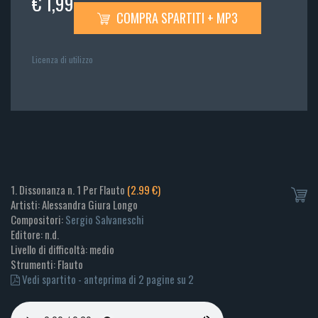
€ 1,99
COMPRA SPARTITI + MP3
Licenza di utilizzo
1. Dissonanza n. 1 Per Flauto
(2.99 €)
Artisti: Alessandra Giura Longo
Compositori:
Sergio Salvaneschi
Editore: n.d.
Livello di difficoltà: medio
Strumenti: Flauto
Vedi spartito - anteprima di 2 pagine su 2