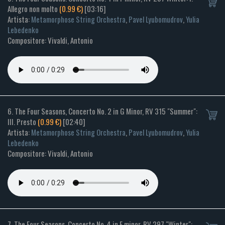
Allegro non molto
(0.99 €)
[03:16]
Artista:
Metamorphose String Orchestra
,
Pavel Lyubomudrov
,
Yulia
Lebedenko
Compositore: Vivaldi, Antonio
6. The Four Seasons, Concerto No. 2 in G Minor, RV 315 "Summer":
III. Presto
(0.99 €)
[02:40]
Artista:
Metamorphose String Orchestra
,
Pavel Lyubomudrov
,
Yulia
Lebedenko
Compositore: Vivaldi, Antonio
7. The Four Seasons, Concerto No. 4 in F minor, RV 297 "Winter":