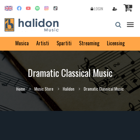
0
LOGIN
Togg
navig
Musica
Artisti
Spartiti
Streaming
Licensing
Dramatic Classical Music
Home
Music Store
Halidon
Dramatic Classical Music