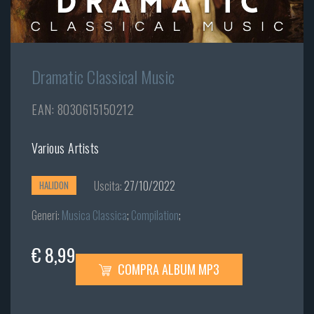
Dramatic Classical Music
EAN: 8030615150212
Various Artists
Uscita:
27/10/2022
HALIDON
Generi:
Musica Classica
;
Compilation
;
€ 8,99
COMPRA ALBUM MP3