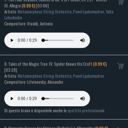
III. Allegro
(0.99 €)
[03:06]
Artista:
Metamorphose String Orchestra
,
Pavel Lyubomudrov
,
Yulia
Lebedenko
Compositore: Vivaldi, Antonio
8. Tales of the Magic Tree: IV. Spider Knows His Craft
(0.99 €)
[03:39]
Artista:
Metamorphose String Orchestra
,
Pavel Lyubomudrov
Compositore: Litvinovsky, Alexander
Di questo brano è disponibile anche lo
spartito professionale