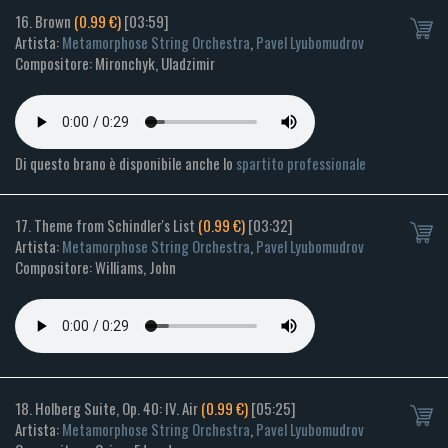
16. Brown
(0.99 €)
[03:59]
Artista:
Metamorphose String Orchestra
,
Pavel Lyubomudrov
Compositore: Mironchyk, Uladzimir
Di questo brano è disponibile anche lo
spartito professionale
17. Theme from Schindler's List
(0.99 €)
[03:32]
Artista:
Metamorphose String Orchestra
,
Pavel Lyubomudrov
Compositore: Williams, John
18. Holberg Suite, Op. 40: IV. Air
(0.99 €)
[05:25]
Artista:
Metamorphose String Orchestra
,
Pavel Lyubomudrov