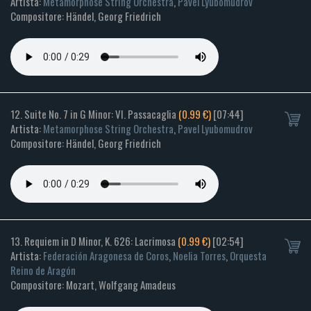
Artista:
Metamorphose String Orchestra
,
Pavel Lyubomudrov
Compositore: Händel, Georg Friedrich
12. Suite No. 7 in G Minor: VI. Passacaglia
(0.99 €)
[07:44]
Artista:
Metamorphose String Orchestra
,
Pavel Lyubomudrov
Compositore: Händel, Georg Friedrich
13. Requiem in D Minor, K. 626: Lacrimosa
(0.99 €)
[02:54]
Artista:
Federación Aragonesa de Coros
,
Noelia Torres
,
Orquesta
Reino de Aragón
Compositore: Mozart, Wolfgang Amadeus