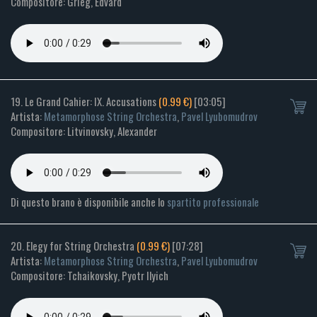
Compositore: Grieg, Edvard
19. Le Grand Cahier: IX. Accusations
(0.99 €)
[03:05]
Artista:
Metamorphose String Orchestra
,
Pavel Lyubomudrov
Compositore: Litvinovsky, Alexander
Di questo brano è disponibile anche lo
spartito professionale
20. Elegy for String Orchestra
(0.99 €)
[07:28]
Artista:
Metamorphose String Orchestra
,
Pavel Lyubomudrov
Compositore: Tchaikovsky, Pyotr Ilyich