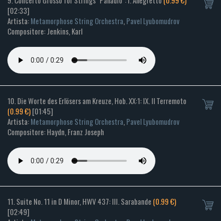
9. Concerto Grosso for Strings "Palladio": I. Allegretto
(0.99 €)
[02:33]
Artista:
Metamorphose String Orchestra
,
Pavel Lyubomudrov
Compositore: Jenkins, Karl
10. Die Worte des Erlösers am Kreuze, Hob. XX:1: IX. Il Terremoto
(0.99 €)
[01:45]
Artista:
Metamorphose String Orchestra
,
Pavel Lyubomudrov
Compositore: Haydn, Franz Joseph
11. Suite No. 11 in D Minor, HWV 437: III. Sarabande
(0.99 €)
[02:49]