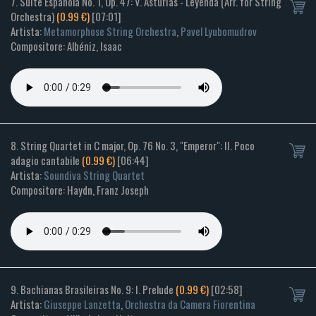
7. Suite Española No. 1, Op. 47: V. Asturias - Leyenda (Arr. for String
Orchestra)
(0.99 €)
[07:01]
Artista:
Metamorphose String Orchestra
,
Pavel Lyubomudrov
Compositore: Albéniz, Isaac
8. String Quartet in C major, Op. 76 No. 3, "Emperor": II. Poco
adagio cantabile
(0.99 €)
[06:44]
Artista:
Soundiva String Quartet
Compositore: Haydn, Franz Joseph
9. Bachianas Brasileiras No. 9: I. Prelude
(0.99 €)
[02:58]
Artista:
Giuseppe Lanzetta
,
Orchestra da Camera Fiorentina