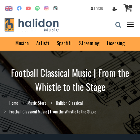
0
LOGIN
Togg
navig
Musica
Artisti
Spartiti
Streaming
Licensing
Football Classical Music | From the
Whistle to the Stage
Home
Music Store
Halidon Classical
Football Classical Music | From the Whistle to the Stage