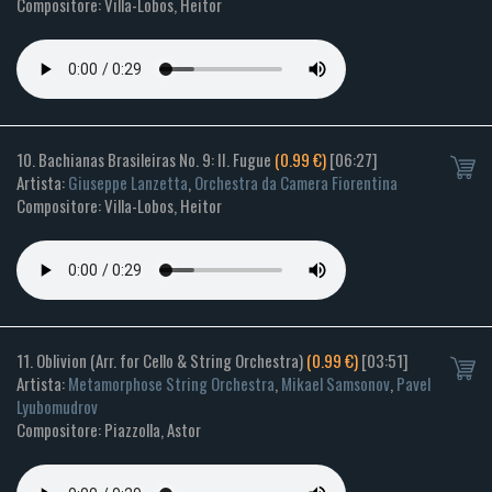
Compositore: Villa-Lobos, Heitor
10. Bachianas Brasileiras No. 9: II. Fugue
(0.99 €)
[06:27]
Artista:
Giuseppe Lanzetta
,
Orchestra da Camera Fiorentina
Compositore: Villa-Lobos, Heitor
11. Oblivion (Arr. for Cello & String Orchestra)
(0.99 €)
[03:51]
Artista:
Metamorphose String Orchestra
,
Mikael Samsonov
,
Pavel
Lyubomudrov
Compositore: Piazzolla, Astor