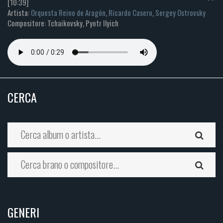
[10:39]
Artista:
Orquesta Reino de Aragón
,
Ricardo Casero
,
Sergey Ostrovsky
Compositore: Tchaikovsky, Pyotr Ilyich
CERCA
GENERI