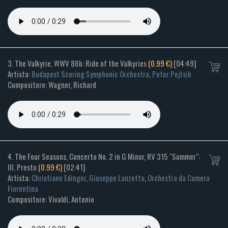
3. The Valkyrie, WWV 86b: Ride of the Valkyries
(0.99 €)
[04:49]
Artista:
Budapest Scoring Symphonic Orchestra
,
Peter Pejtsik
Compositore: Wagner, Richard
4. The Four Seasons, Concerto No. 2 in G Minor, RV 315 "Summer":
III. Presto
(0.99 €)
[02:41]
Artista:
Christiane Edinger
,
Giuseppe Lanzetta
,
Orchestra da Camera
Fiorentina
Compositore: Vivaldi, Antonio