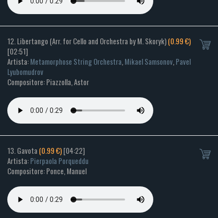
12. Libertango (Arr. for Cello and Orchestra by M. Skoryk)
(0.99 €)
[02:51]
Artista:
Metamorphose String Orchestra
,
Mikael Samsonov
,
Pavel
Lyubomudrov
Compositore: Piazzolla, Astor
13. Gavota
(0.99 €)
[04:22]
Artista:
Pierpaola Porqueddu
Compositore: Ponce, Manuel