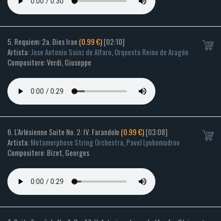
5. Requiem: 2a. Dies Irae
(0.99 €)
[02:10]
Artista:
Jose Antonio Sainz de Alfaro
,
Orquesta Reino de Aragón
Compositore: Verdi, Giuseppe
6. L'Arlésienne Suite No. 2: IV. Farandole
(0.99 €)
[03:08]
Artista:
Metamorphose String Orchestra
,
Pavel Lyubomudrov
Compositore: Bizet, Georges