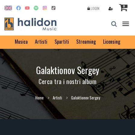
0
LOGIN
Togg
navig
Musica
Artisti
Spartiti
Streaming
Licensing
Galaktionov Sergey
Cerca tra i nostri album
Home
Artisti
Galaktionov Sergey