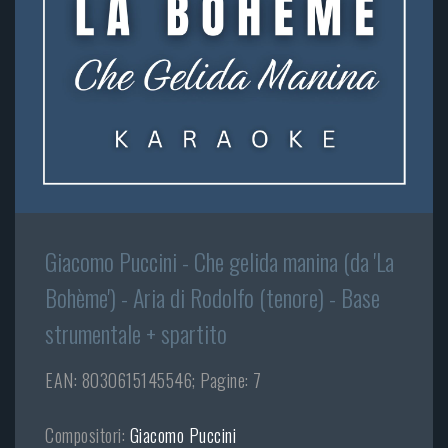
Giacomo Puccini - Che gelida manina (da 'La
Bohème') - Aria di Rodolfo (tenore) - Base
strumentale + spartito
EAN: 8030615145546; Pagine: 7
Compositori:
Giacomo Puccini