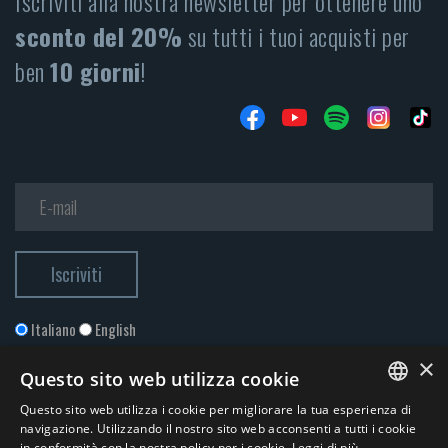
Iscriviti alla nostra newsletter per ottenere uno
sconto del 20%
su tutti i tuoi acquisti per
ben
10 giorni
!
Italiano
English
×
Questo sito web utilizza cookie
Questo sito web utilizza i cookie per migliorare la tua esperienza di
ITALIAN
navigazione. Utilizzando il nostro sito web acconsenti a tutti i cookie
in conformità con la nostra policy per i cookie.
Leggi di più