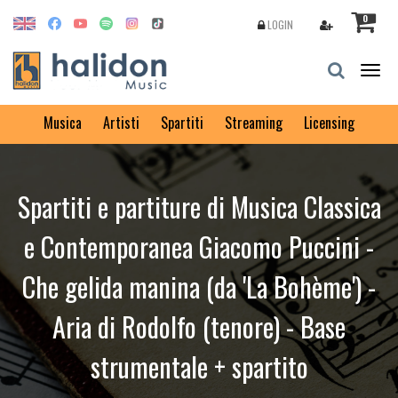
0
LOGIN
Togg
navig
Musica
Artisti
Spartiti
Streaming
Licensing
Spartiti e partiture di Musica Classica
e Contemporanea Giacomo Puccini -
Che gelida manina (da 'La Bohème') -
Aria di Rodolfo (tenore) - Base
strumentale + spartito