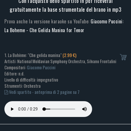
Con l'acquisto dello spartito in pdf riceverai
gratuitamente la base strumentale del brano in mp3
Prova anche la versione karaoke su YouTube:
Giacomo Puccini:
La Boheme - Che Gelida Manina for Tenor
1. La Bohème: "Che gelida manina"
(2.99 €)
Artisti: National Moldavian Symphony Orchestra, Silvano Frontalini
Compositori:
Giacomo Puccini
Editore: n.d.
Livello di difficoltà: impegnativo
Strumenti: Orchestra
Vedi spartito - anteprima di 2 pagine su 7