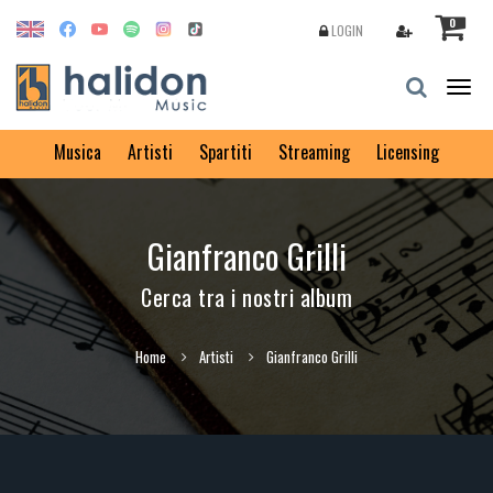
0
LOGIN
Togg
navig
Musica
Artisti
Spartiti
Streaming
Licensing
Gianfranco Grilli
Cerca tra i nostri album
Home
Artisti
Gianfranco Grilli