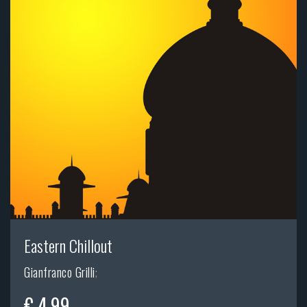
Eastern Chillout
Gianfranco Grilli
;
€ 4,99