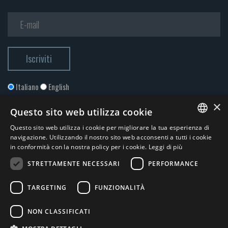
Italiano
English
×
Questo sito web utilizza cookie
Questo sito web utilizza i cookie per migliorare la tua esperienza di
ITALIAN
navigazione. Utilizzando il nostro sito web acconsenti a tutti i cookie
in conformità con la nostra policy per i cookie.
Leggi di più
ENGLISH
STRETTAMENTE NECESSARI
PERFORMANCE
Accetto la
Privacy Policy
*
TARGETING
FUNZIONALITÀ
© 2026 ERGA srl - P.IVA 11173870152 | HALIDON srl - P.IVA 12885130158
NON CLASSIFICATI
- Licenza SIAE n. 2262/I/1528 - 3020/I/1528 - n. 8064 -
Privacy e