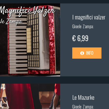
I magnifici valzer
Gioele Zampa
;
€ 6,99
INFO
Le Mazurke
Gioele Zampa
;