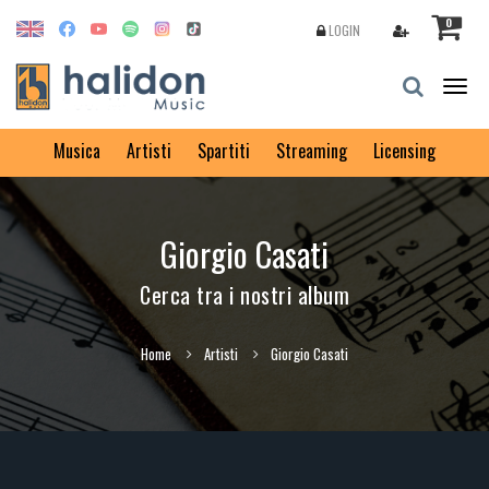
0
LOGIN
Togg
navig
Musica
Artisti
Spartiti
Streaming
Licensing
Giorgio Casati
Cerca tra i nostri album
Home
Artisti
Giorgio Casati