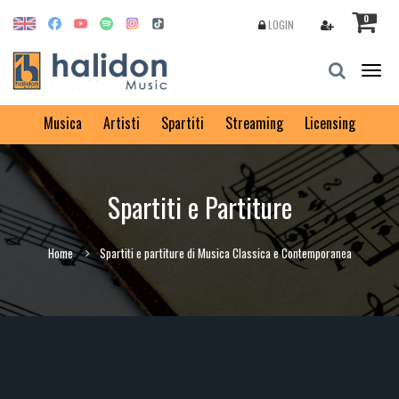
0
LOGIN
Togg
navig
Musica
Artisti
Spartiti
Streaming
Licensing
Spartiti e Partiture
Home
Spartiti e partiture di Musica Classica e Contemporanea