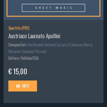
Spartito (PDF)
Austriaco Laureato Apollini
Compositori:
Ferdinando Antonio Lazzari
;
Francesco Maria
Veracini
;
Giovanni Perroni
;
Editore: Halidon/CSA
€ 15,00
INFO