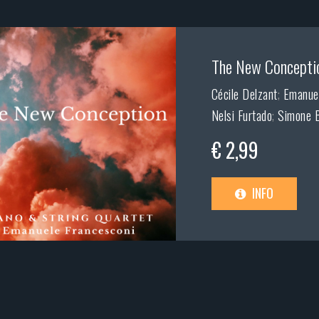
The New Concepti
Cécile Delzant
;
Emanuel
Nelsi Furtado
;
Simone B
€ 2,99
INFO