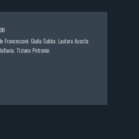
on
e Francesconi
;
Giulia Subba
;
Lautaro Acosta
;
ellavia
;
Tiziano Petronio
;