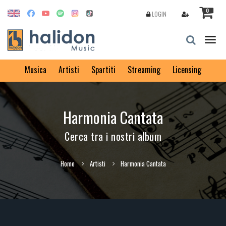
0
LOGIN
Togg
navig
Musica
Artisti
Spartiti
Streaming
Licensing
Harmonia Cantata
Cerca tra i nostri album
Home
Artisti
Harmonia Cantata