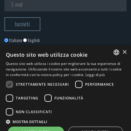
Italiano
English
×
Questo sito web utilizza cookie
Questo sito web utilizza i cookie per migliorare la tua esperienza di
ITALIAN
navigazione. Utilizzando il nostro sito web acconsenti a tutti i cookie
in conformità con la nostra policy per i cookie.
Leggi di più
ENGLISH
STRETTAMENTE NECESSARI
PERFORMANCE
Accetto la
Privacy Policy
*
TARGETING
FUNZIONALITÀ
© 2026 ERGA srl - P.IVA 11173870152 | HALIDON srl - P.IVA 12885130158
NON CLASSIFICATI
- Licenza SIAE n. 2262/I/1528 - 3020/I/1528 - n. 8064 -
Privacy e
MOSTRA DETTAGLI
cookies
-
News
- by Italia Multimedia
Web Agency Milano