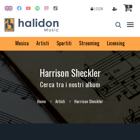
0
LOGIN
Togg
navig
Musica
Artisti
Spartiti
Streaming
Licensing
Harrison Sheckler
Cerca tra i nostri album
Home
Artisti
Harrison Sheckler