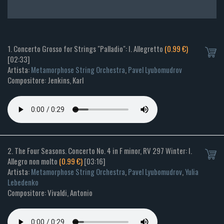
1. Concerto Grosso for Strings "Palladio": I. Allegretto
(0.99 €)
[02:33]
Artista:
Metamorphose String Orchestra
,
Pavel Lyubomudrov
Compositore: Jenkins, Karl
2. The Four Seasons. Concerto No. 4 in F minor, RV 297 Winter: I.
Allegro non molto
(0.99 €)
[03:16]
Artista:
Metamorphose String Orchestra
,
Pavel Lyubomudrov
,
Yulia
Lebedenko
Compositore: Vivaldi, Antonio