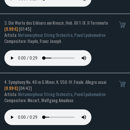
3. Die Worte des Erlösers am Kreuze, Hob. XX:1: IX. Il Terremoto
(0.99 €)
[01:45]
Artista:
Metamorphose String Orchestra
,
Pavel Lyubomudrov
Compositore: Haydn, Franz Joseph
4. Symphony No. 40 in G Minor, K. 550: IV. Finale. Allegro assai
(0.99 €)
[04:42]
Artista:
Metamorphose String Orchestra
,
Pavel Lyubomudrov
Compositore: Mozart, Wolfgang Amadeus