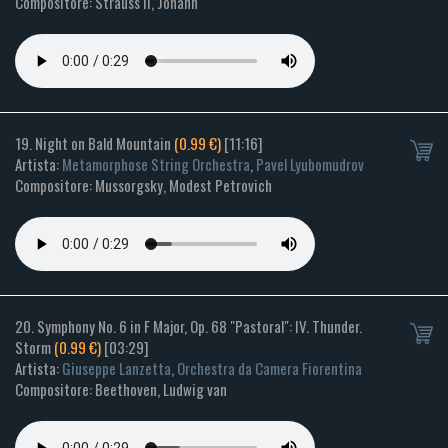
Compositore: Strauss II, Johann
19. Night on Bald Mountain
(0.99 €)
[11:16]
Artista:
Metamorphose String Orchestra
,
Pavel Lyubomudrov
Compositore: Mussorgsky, Modest Petrovich
20. Symphony No. 6 in F Major, Op. 68 "Pastoral": IV. Thunder.
Storm
(0.99 €)
[03:29]
Artista:
Giuseppe Lanzetta
,
Orchestra da Camera Fiorentina
Compositore: Beethoven, Ludwig van