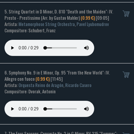
5. String Quartet in D Minor, D. 810 "Death and the Maiden": IV.
Presto - Prestissimo (Arr. by Gustav Mahler)
(0.99 €)
[09:05]
Artista:
Metamorphose String Orchestra
,
Pavel Lyubomudrov
Compositore: Schubert, Franz
6. Symphony No. 9 in E Minor, Op. 95 "From the New World": IV.
Allegro con fuoco
(0.99 €)
[11:45]
Artista:
Orquesta Reino de Aragón
,
Ricardo Casero
Compositore: Dvorak, Antonin
7. The Four Seasons, Concerto No. 2 in G Minor, RV 315 "Summer":