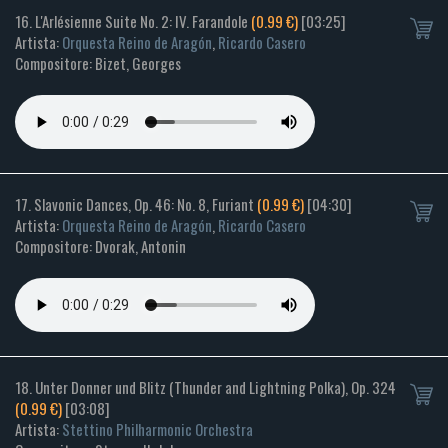
16. L'Arlésienne Suite No. 2: IV. Farandole
(0.99 €)
[03:25]
Artista:
Orquesta Reino de Aragón
,
Ricardo Casero
Compositore: Bizet, Georges
17. Slavonic Dances, Op. 46: No. 8, Furiant
(0.99 €)
[04:30]
Artista:
Orquesta Reino de Aragón
,
Ricardo Casero
Compositore: Dvorak, Antonin
18. Unter Donner und Blitz (Thunder and Lightning Polka), Op. 324
(0.99 €)
[03:08]
Artista:
Stettino Philharmonic Orchestra