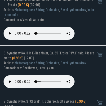
III. Presto
(0.99 €)
[02:40]
Artista:
Metamorphose String Orchestra
,
Pavel Lyubomudrov
,
Yulia
Lebedenko
Compositore: Vivaldi, Antonio
8. Symphony No. 3 in E-Flat Major, Op. 55 "Eroica": IV. Finale. Allegro
molto
(0.99 €)
[12:07]
Artista:
Metamorphose String Orchestra
,
Pavel Lyubomudrov
Compositore: Beethoven, Ludwig van
9. Symphony No. 9 "Choral": II. Scherzo. Molto vivace
(0.99 €)