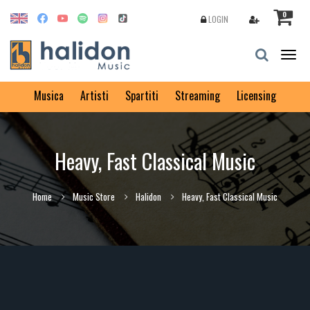
0
LOGIN
Togg
navig
Musica
Artisti
Spartiti
Streaming
Licensing
Heavy, Fast Classical Music
Home
Music Store
Halidon
Heavy, Fast Classical Music