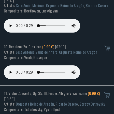
[14:17]
Artista:
Coro Amici Musicae
,
Orquesta Reino de Aragón
,
Ricardo Casero
Compositore: Beethoven, Ludwig van
10. Requiem: 2a. Dies Irae
(0.99 €)
[02:10]
Artista:
Jose Antonio Sainz de Alfaro
,
Orquesta Reino de Aragón
Compositore: Verdi, Giuseppe
11. Violin Concerto, Op. 35: III. Finale. Allegro Vivacissimo
(0.99 €)
[10:39]
Artista:
Orquesta Reino de Aragón
,
Ricardo Casero
,
Sergey Ostrovsky
Compositore: Tchaikovsky, Pyotr Ilyich