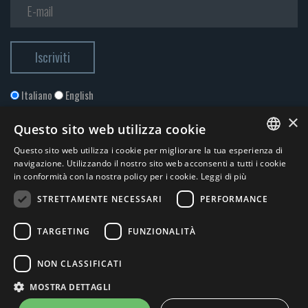
Italiano
English
×
Questo sito web utilizza cookie
Questo sito web utilizza i cookie per migliorare la tua esperienza di
ITALIAN
navigazione. Utilizzando il nostro sito web acconsenti a tutti i cookie
in conformità con la nostra policy per i cookie.
Leggi di più
ENGLISH
STRETTAMENTE NECESSARI
PERFORMANCE
Accetto la
Privacy Policy
*
TARGETING
FUNZIONALITÀ
© 2026 ERGA srl - P.IVA 11173870152 | HALIDON srl - P.IVA 12885130158
NON CLASSIFICATI
- Licenza SIAE n. 2262/I/1528 - 3020/I/1528 - n. 8064 -
Privacy e
MOSTRA DETTAGLI
cookies
-
News
- by Italia Multimedia
Web Agency Milano