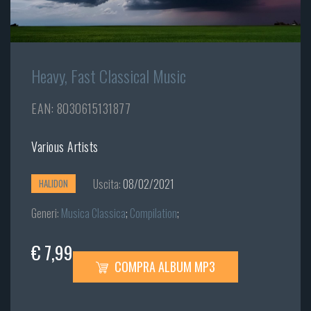
Heavy, Fast Classical Music
EAN: 8030615131877
Various Artists
Uscita:
08/02/2021
HALIDON
Generi:
Musica Classica
;
Compilation
;
€ 7,99
COMPRA ALBUM MP3