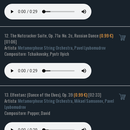
12. The Nutcracker Suite, Op. 71a: No. 2c, Russian Dance
(0.99 €)
[01:06]
Artista:
Metamorphose String Orchestra
,
Pavel Lyubomudrov
Compositore: Tchaikovsky, Pyotr Ilyich
13. Elfentanz (Dance of the Elves), Op. 39
(0.99 €)
[02:33]
Artista:
Metamorphose String Orchestra
,
Mikael Samsonov
,
Pavel
Lyubomudrov
Compositore: Popper, David