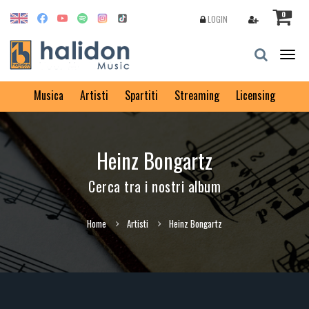
0
LOGIN
Togg
navig
Musica
Artisti
Spartiti
Streaming
Licensing
Heinz Bongartz
Cerca tra i nostri album
Home
Artisti
Heinz Bongartz