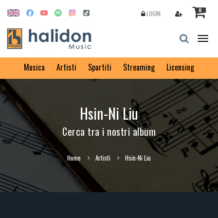
0
LOGIN
Togg
navig
Musica
Artisti
Spartiti
Streaming
Licensing
Hsin-Ni Liu
Cerca tra i nostri album
Home
Artisti
Hsin-Ni Liu