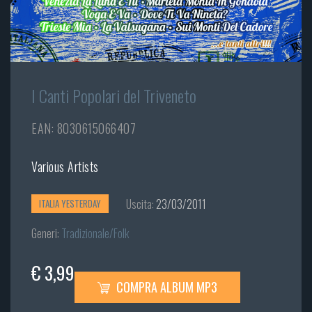
I Canti Popolari del Triveneto
EAN: 8030615066407
Various Artists
Uscita:
23/03/2011
ITALIA YESTERDAY
Generi:
Tradizionale/Folk
€ 3,99
COMPRA ALBUM MP3