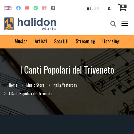
0
LOGIN
Togg
navig
Musica
Artisti
Spartiti
Streaming
Licensing
I Canti Popolari del Triveneto
Home
Music Store
Italia Yesterday
I Canti Popolari del Triveneto