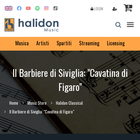
0
LOGIN
Togg
navig
Musica
Artisti
Spartiti
Streaming
Licensing
Il Barbiere di Siviglia: "Cavatina di
Figaro"
Home
Music Store
Halidon Classical
Il Barbiere di Siviglia: "Cavatina di Figaro"