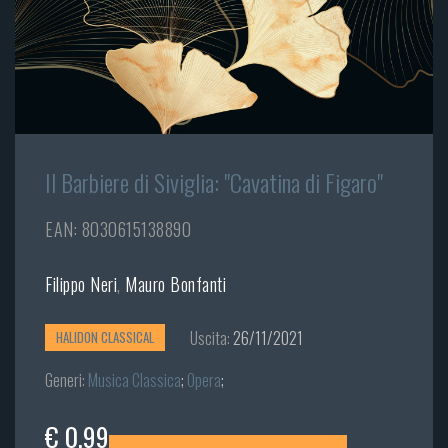
Il Barbiere di Siviglia: "Cavatina di Figaro"
EAN: 8030615138890
Filippo Neri
,
Mauro Bonfanti
Uscita:
26/11/2021
HALIDON CLASSICAL
Generi:
Musica Classica
;
Opera
;
€ 0,99