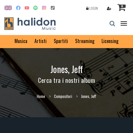
0
LOGIN
Togg
navig
Musica
Artisti
Spartiti
Streaming
Licensing
Jones, Jeff
Cerca tra i nostri album
Home
Compositori
Jones, Jeff