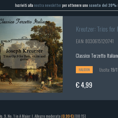
Iscriviti alla
nostra newsletter
per ottenere uno
sconto del 20%
Kreutzer: Trios for F
EAN: 8030615120741
Classico Terzetto Italian
Uscita:
19/1
HALIDON
€ 4,99
Op. 9, No. 1 in A Major: I. Allegro moderato
(0.99 €)
[08:15]