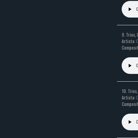
9. Trios, 
Artista:
C
Composit
10. Trios,
Artista:
C
Composit