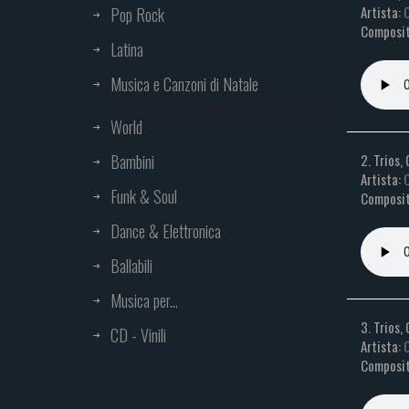
Artista:
C
Pop Rock
Composit
Latina
Musica e Canzoni di Natale
World
Bambini
2. Trios, 
Artista:
C
Funk & Soul
Composit
Dance & Elettronica
Ballabili
Musica per...
3. Trios, 
CD - Vinili
Artista:
C
Composit