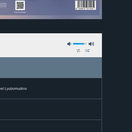
Pavel Lyubomudrov