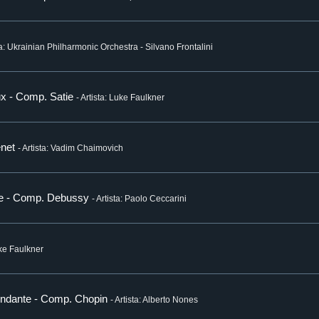
sta: Ukrainian Philharmonic Orchestra - Silvano Frontalini
eux - Comp. Satie
- Artista: Luke Faulkner
enet
- Artista: Vadim Chaimovich
Lune - Comp. Debussy
- Artista: Paolo Ceccarini
uke Faulkner
, Andante - Comp. Chopin
- Artista: Alberto Nones