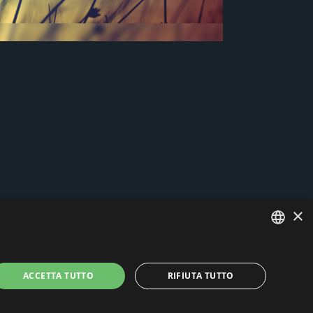
×
ITALIAN
ACCETTA TUTTO
RIFIUTA TUTTO
ENGLISH