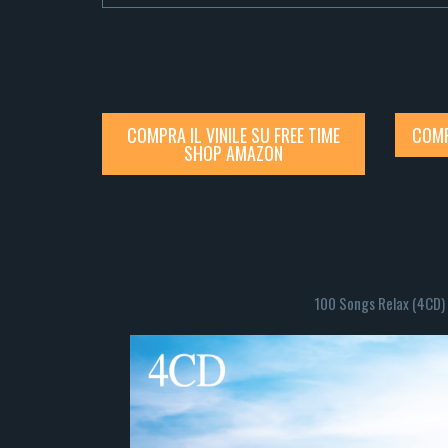
COMPRA IL VINILE SU FREE TIME
COMP
SHOP AMAZON
100 Songs Relax (4CD)