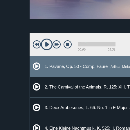
00:00
05:51
1. Pavane, Op. 50 - Comp. Fauré
- Artista: M
2. The Carnival of the Animals, R. 125: XII
3. Deux Arabesques, L. 66: No. 1 in E Majo
4. Eine Kleine Nachtmusik, K. 525: II. Rom