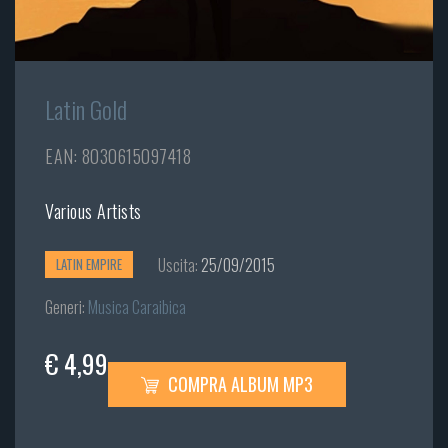
Latin Gold
EAN: 8030615097418
Various Artists
Uscita:
25/09/2015
LATIN EMPIRE
Generi:
Musica Caraibica
€ 4,99
COMPRA ALBUM MP3