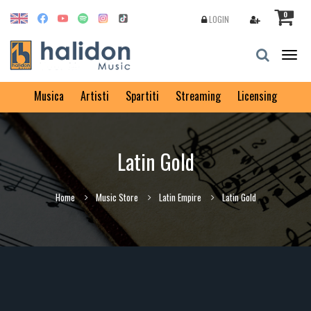
0
LOGIN
Togg
navig
Musica
Artisti
Spartiti
Streaming
Licensing
Latin Gold
Home
Music Store
Latin Empire
Latin Gold