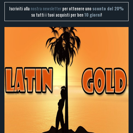
Iscriviti alla
nostra newsletter
per ottenere uno
sconto del 20%
su tutti i tuoi acquisti per ben
10 giorni
!