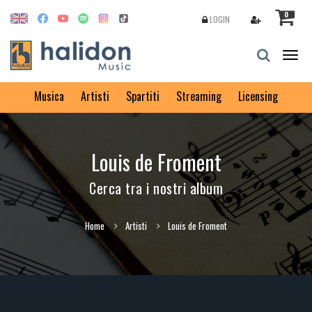
0
LOGIN
Togg
navig
Musica
Artisti
Spartiti
Streaming
Licensing
Louis de Froment
Cerca tra i nostri album
Home
Artisti
Louis de Froment